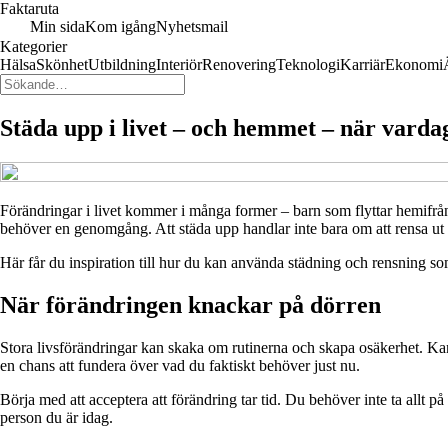
Faktaruta
Min sida
Kom igång
Nyhetsmail
Kategorier
Hälsa
Skönhet
Utbildning
Interiör
Renovering
Teknologi
Karriär
Ekonomi
Städa upp i livet – och hemmet – när varda
Förändringar i livet kommer i många former – barn som flyttar hemifrån,
behöver en genomgång. Att städa upp handlar inte bara om att rensa ut 
Här får du inspiration till hur du kan använda städning och rensning som e
När förändringen knackar på dörren
Stora livsförändringar kan skaka om rutinerna och skapa osäkerhet. Ka
en chans att fundera över vad du faktiskt behöver just nu.
Börja med att acceptera att förändring tar tid. Du behöver inte ta allt p
person du är idag.