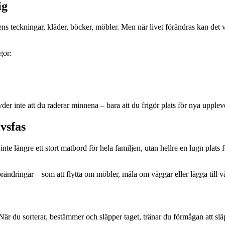
ig
teckningar, kläder, böcker, möbler. Men när livet förändras kan det var
gor:
yder inte att du raderar minnena – bara att du frigör plats för nya uppleve
vsfas
längre ett stort matbord för hela familjen, utan hellre en lugn plats fö
örändringar – som att flytta om möbler, måla om väggar eller lägga till v
 När du sorterar, bestämmer och släpper taget, tränar du förmågan att sl