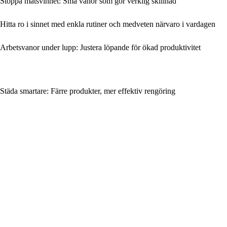
Stoppa matsvinnet: Små vanor som gör verklig skillnad
Hitta ro i sinnet med enkla rutiner och medveten närvaro i vardagen
Arbetsvanor under lupp: Justera löpande för ökad produktivitet
Städa smartare: Färre produkter, mer effektiv rengöring