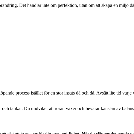
rändring. Det handlar inte om perfektion, utan om att skapa en miljö där
löpande process istället för en stor insats då och då. Avsätt lite tid varj
ker och tankar. Du undviker att röran växer och bevarar känslan av balans
 ett sätt att ta ansvar för din nya verklighet. När du släpper det gamla 