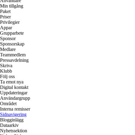
Användare
Min tillgång
Paket
Priser
Privilegier
Appar
Grupparbete
Sponsor
Sponsorskap
Medlare
Teammedlem
Pressavdelning
Skriva
Klubb
Följ oss
Ta emot nya
Digital kontakt
Uppdateringar
Användargrupp
Området
Interna remisser
Sidnavigering
Blogginlägg
Dataarkiv
Nyhetssektion