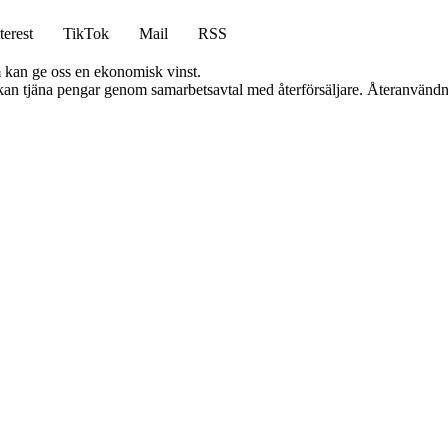
terest
TikTok
Mail
RSS
m kan ge oss en ekonomisk vinst.
i kan tjäna pengar genom samarbetsavtal med återförsäljare. Återanvändn