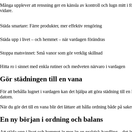
Många upplever att rensning ger en känsla av kontroll och lugn mitt i fö
vidare.
Städa smartare: Färre produkter, mer effektiv rengöring
Städa upp i livet – och hemmet – när vardagen förändras
Stoppa matsvinnet: Små vanor som gör verklig skillnad
Hitta ro i sinnet med enkla rutiner och medveten närvaro i vardagen
Gör städningen till en vana
För att behålla lugnet i vardagen kan det hjälpa att göra städning till en 
datorn.
När du gör det till en vana blir det lättare att hålla ordning både på sa
En ny början i ordning och balans
Att städa upp i livet och hemmet är mer än en praktisk handling – det är