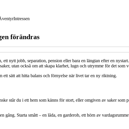
Äventyr
Intressen
gen förändras
 ett nytt jobb, separation, pension eller bara en längtan efter en nyst
saker, utan också om att skapa klarhet, lugn och utrymme för det som v
tt sätt att hitta balans och förnyelse när livet tar en ny riktning.
nske står du i ett hem som känns för stort, eller omgiven av saker som
å en gång. Starta smått – en låda, en garderob, ett hörn av vardagsrummet