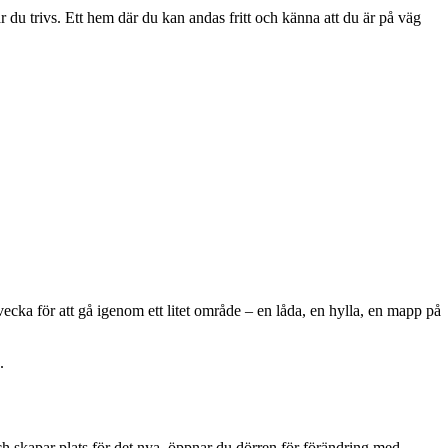
 du trivs. Ett hem där du kan andas fritt och känna att du är på väg
e vecka för att gå igenom ett litet område – en låda, en hylla, en mapp på
.
och skapar plats för det nya, öppnar du dörren för förändring med